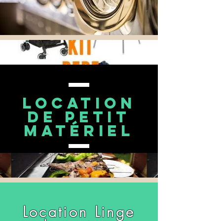
location
de petit
matériel
Location Linge