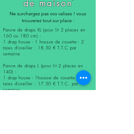
de maison
Ne surchargez pas vos valises ! vous
trouverez tout sur place :
Parure de draps XL (pour lit 2 places en
160 ou 180 cm) :
1 drap house - 1 housse de couette - 2
taies d'oreiller : 18.50 € T.T.C par
semaine
Parure de d
raps L (pour lit 2 places en
140) :
1 drap house - 1housse de couette
- 2
taies d'oreiller : 17.50 € T.T.C. par
semaine
Parure de draps S (pour lit 1 place en 90
cm) :
1 drap house - 1 housse de couette
- 2
taies d'oreiller : 15 € T.T.C. par semaine
Parure de serviettes de toilette 1 personne